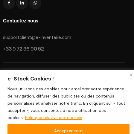
Contactez-nous
supportclient@e-inventaire.com
+33 9 72 36 90 52
Mention Légale
Manuel d’utilisation
e-Stock Cookies !
e-Stock © 2026. Propulsed by
KY-SOLUTIONS
.
Nous utilisons des cookies pour améliorer votre expérience
de navigation, diffuser des publicités ou des contenus
personnalisés et analyser notre trafic. En cliquant sur « Tout
accepter », vous consentez à notre utilisation des
cookies.
Politique relative aux cookies
Accepter tout